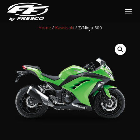
NAVIGAZI
TOGGLE
Home
/
Kawasaki
/ Z/Ninja 300